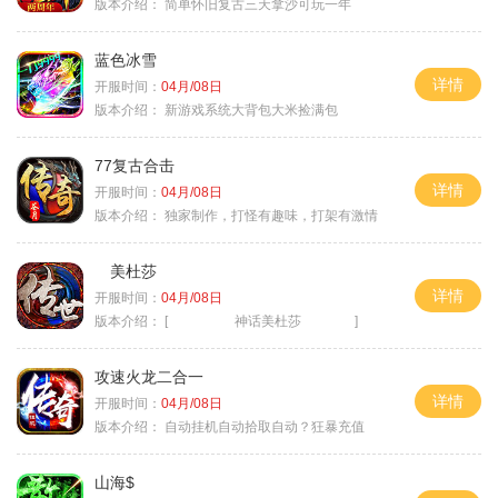
版本介绍：
简单怀旧复古三天拿沙可玩一年
蓝色冰雪
详情
开服时间：
04月/08日
版本介绍：
新游戏系统大背包大米捡满包
77复古合击
详情
开服时间：
04月/08日
版本介绍：
独家制作，打怪有趣味，打架有激情
美杜莎
详情
开服时间：
04月/08日
版本介绍：
[ 神话美杜莎 ]
攻速火龙二合一
详情
开服时间：
04月/08日
版本介绍：
自动挂机自动拾取自动？狂暴充值
山海$