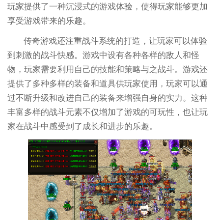
玩家提供了一种沉浸式的游戏体验，使得玩家能够更加
享受游戏带来的乐趣。
传奇游戏还注重战斗系统的打造，让玩家可以体验
到刺激的战斗快感。游戏中设有各种各样的敌人和怪
物，玩家需要利用自己的技能和策略与之战斗。游戏还
提供了多种多样的装备和道具供玩家使用，玩家可以通
过不断升级和改进自己的装备来增强自身的实力。这种
丰富多样的战斗元素不仅增加了游戏的可玩性，也让玩
家在战斗中感受到了成长和进步的乐趣。