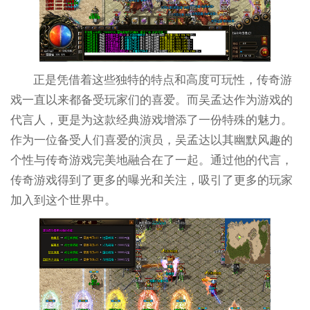
正是凭借着这些独特的特点和高度可玩性，传奇游
戏一直以来都备受玩家们的喜爱。而吴孟达作为游戏的
代言人，更是为这款经典游戏增添了一份特殊的魅力。
作为一位备受人们喜爱的演员，吴孟达以其幽默风趣的
个性与传奇游戏完美地融合在了一起。通过他的代言，
传奇游戏得到了更多的曝光和关注，吸引了更多的玩家
加入到这个世界中。