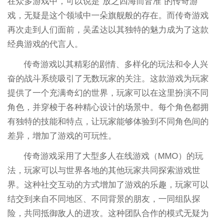
在众多游戏中，可以说是“放之四海而皆准”的传奇游
戏，无疑是这个领域中一朵旗舰般的存在。而传奇游戏
再次走到人们面前，吴孟达以其独特的魅力成为了这款
经典游戏的代言人。
传奇游戏以其精彩的剧情、多样化的玩法和令人兴
奋的战斗系统吸引了无数玩家的关注。这款游戏为玩家
提供了一个充满奇幻的世界，玩家可以在这里扮演不同
角色，并穿梭于各种精心设计的场景中。每个角色都拥
有独特的技能和特点，让玩家能够体验到不同角色间的
差异，增加了游戏的可玩性。
传奇游戏采用了大型多人在线游戏（MMO）的玩
法，玩家可以与世界各地的其他玩家共同探索游戏世
界。这种社交互动的方式增加了游戏的乐趣，玩家可以
结交到来自不同地区、不同背景的朋友，一同组队探
险，共同抵御敌人的进攻。这种团队合作的模式无疑为