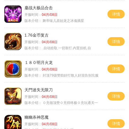
鏖战大极品合击
详情
开服时间：
04月/08日
版本介绍：
舞帝味儿原始龙之冰魂摘星
1.76金币复古
详情
开服时间：
04月/08日
版本介绍：
.自动拾取.一切靠打.内置挂机.自
１８０明月火龙
详情
开服时间：
04月/08日
版本介绍：
封顶79级赞助好打散人好混告别坑服
天門迷失无限刀
详情
开服时间：
04月/08日
版本介绍：
０充领顶赞０充得终极０充玩通关一
幽幽杀神恶魔
详情
开服时间：
04月/08日