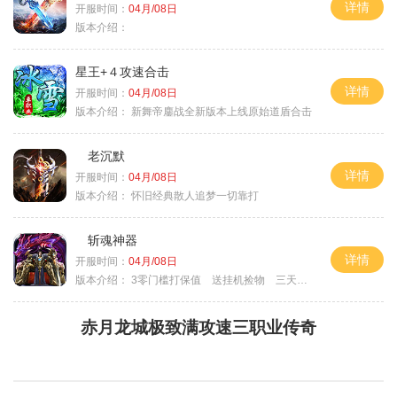
详情
开服时间：
04月/08日
版本介绍：
星王+４攻速合击
详情
开服时间：
04月/08日
版本介绍：
新舞帝鏖战全新版本上线原始道盾合击
老沉默
详情
开服时间：
04月/08日
版本介绍：
怀旧经典散人追梦一切靠打
斩魂神器
详情
开服时间：
04月/08日
版本介绍：
3零门槛打保值 送挂机捡物 三天合区
赤月龙城极致满攻速三职业传奇