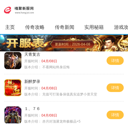
主页
传奇攻略
传奇新闻
实用秘籍
游戏
更新时间：2026-04-08
天青复古
详情
开服时间：
04月/08日
版本介绍：
不看网站终身后悔
新醉梦录
详情
开服时间：
04月/08日
版本介绍：
充值可打装备保值真实追梦小资天堂
１、７６
详情
开服时间：
04月/08日
版本介绍：
赤月封顶屠龙终极极品+5