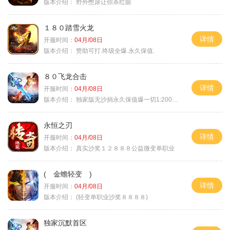
版本介绍：
野外憋尿让你杀红眼
１８０踏雪火龙
详情
开服时间：
04月/08日
版本介绍：
赞助可打.终级全爆.永久保值.
８０飞龙合击
详情
开服时间：
04月/08日
版本介绍：
独家版无沙捐永久保值爆一切1:2000回4
永恒之刃
详情
开服时间：
04月/08日
版本介绍：
真实沙奖１２８８８公益微变单职业
( 金蟾轻变 )
详情
开服时间：
04月/08日
版本介绍：
(轻变单职业沙奖８８８８)
独家沉默首区