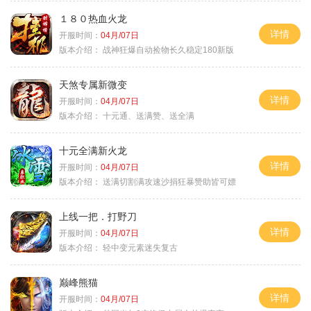
１８０热血火龙
详情
开服时间：
04月/07日
版本介绍：
战神狂爆自动捡物长久稳定180新版
天煞专属新微变
详情
开服时间：
04月/07日
版本介绍：
十元通、送满赞、送全满
十元全满新火龙
详情
开服时间：
04月/07日
版本介绍：
送满切割满攻速沙捐狂暴赞助皆可嫖
上线一把．打野刀
详情
开服时间：
04月/07日
版本介绍：
轻中变元素迷失复古
巅峰熊猫
详情
开服时间：
04月/07日