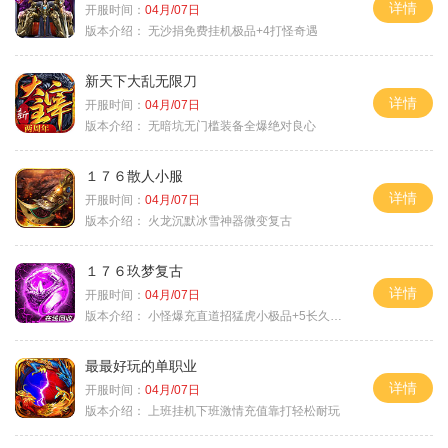
详情
开服时间：
04月/07日
版本介绍：
无沙捐免费挂机极品+4打怪奇遇
新天下大乱无限刀
详情
开服时间：
04月/07日
版本介绍：
无暗坑无门槛装备全爆绝对良心
１７６散人小服
详情
开服时间：
04月/07日
版本介绍：
火龙沉默冰雪神器微变复古
１７６玖梦复古
详情
开服时间：
04月/07日
版本介绍：
小怪爆充直道招猛虎小极品+5长久好玩
最最好玩的单职业
详情
开服时间：
04月/07日
版本介绍：
上班挂机下班激情充值靠打轻松耐玩