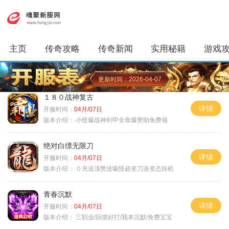
主页
传奇攻略
传奇新闻
实用秘籍
游戏
更新时间：2026-04-07
１８０战神复古
详情
开服时间：
04月/07日
版本介绍：
小怪爆战神剑甲全靠爆赞助免费领
绝对白缥无限刀
详情
开服时间：
04月/07日
版本介绍：
０充送顶赞送吸怪超变刀送变态挂机
青春沉默
详情
开服时间：
04月/07日
版本介绍：
三职业/回馈好打/我本沉默/免费宝宝