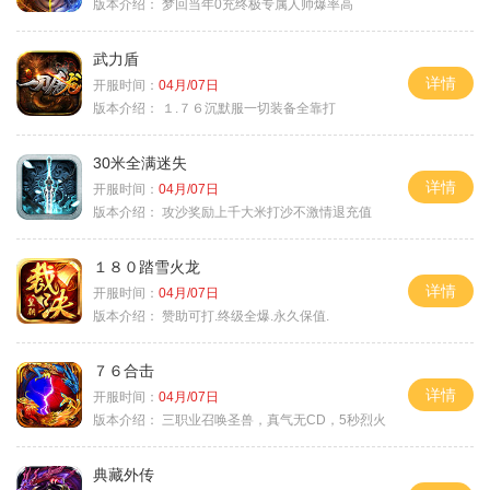
版本介绍：
梦回当年0充终极专属人帅爆率高
武力盾
详情
开服时间：
04月/07日
版本介绍：
１.７６沉默服一切装备全靠打
30米全满迷失
详情
开服时间：
04月/07日
版本介绍：
攻沙奖励上千大米打沙不激情退充值
１８０踏雪火龙
详情
开服时间：
04月/07日
版本介绍：
赞助可打.终级全爆.永久保值.
７６合击
详情
开服时间：
04月/07日
版本介绍：
三职业召唤圣兽，真气无CD，5秒烈火
典藏外传