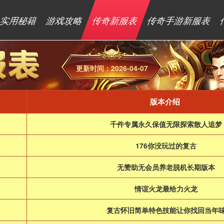
实用秘籍
游戏攻略
传奇新服表
传奇手游新服表
更新时间：2026-04-07
版本介绍
千件专属永久保值无限探索散人追梦
176你没玩过的复古
无赞助无会员养老脱机长期版本
情谊火龙最给力火龙
复古怀旧简单特色技能让你找回当年