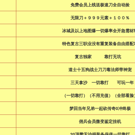
免费会员上线送极速刀全自动捡
无限刀＋９９９元素＋１００％
冰城及以上地图爆一切爆率全开急需材
特色复古三职业没有重复装备自由搭配
复古独家 靠打无坑
道士十五狗战士刀刀毒法师带神宠
三天拿沙 一切靠打 可玩一
（一切靠打）（不用充值）（全部看脸
梦回当年兄弟一起砍传奇0冲终极
佣兵会员微变鉴定挂机
20顶赞无沙捐装备保值一切靠打