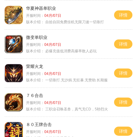
华夏神器单职业
详情
开服时间：
04月/07日
版本介绍：
自拾自回免费挂机无限刀速一切靠打
微变单职业
详情
开服时间：
04月/07日
版本介绍：
必爆充值低消费高爆率散人必玩
荣耀火龙
详情
开服时间：
04月/07日
版本介绍：
一切靠打.无沙捐.无狂暴.无赞助.长期服
７６合击
详情
开服时间：
04月/07日
版本介绍：
三职业召唤圣兽，真气无CD，5秒烈火
８０王牌合击
详情
开服时间：
04月/07日