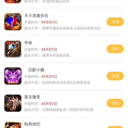
版本介绍：
自动挂机极品合击
８０攻速合击
详情
开服时间：
04月/07日
版本介绍：
新舞帝鏖战全新版本上线原始道盾合击
夺命
详情
开服时间：
04月/07日
版本介绍：
爆率全开保值回収
沉默小服
详情
开服时间：
04月/07日
版本介绍：
自动拾取自动冰雪玩法装备保值
复古微变
详情
开服时间：
04月/07日
版本介绍：
无赞助独家版本一切靠打怀旧经典
秋风传纪