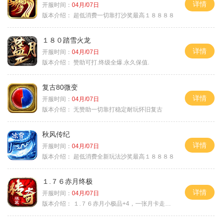
详情
开服时间：
04月/07日
版本介绍：
超低消费一切靠打沙奖最高１８８８８
１８０踏雪火龙
详情
开服时间：
04月/07日
版本介绍：
赞助可打.终级全爆.永久保值.
复古80微变
详情
开服时间：
04月/07日
版本介绍：
无赞助一切靠打稳定耐玩怀旧复古
秋风传纪
详情
开服时间：
04月/07日
版本介绍：
超低消费全新玩法沙奖最高１８８８８
１.７６赤月终极
详情
开服时间：
04月/07日
版本介绍：
１.７６赤月小极品+4，一张月卡走天涯c