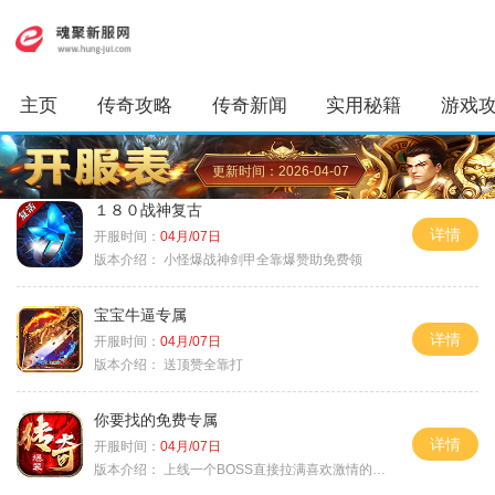
主页
传奇攻略
传奇新闻
实用秘籍
游戏
更新时间：2026-04-07
１８０战神复古
详情
开服时间：
04月/07日
版本介绍：
小怪爆战神剑甲全靠爆赞助免费领
宝宝牛逼专属
详情
开服时间：
04月/07日
版本介绍：
送顶赞全靠打
你要找的免费专属
详情
开服时间：
04月/07日
版本介绍：
上线一个BOSS直接拉满喜欢激情的朋友进