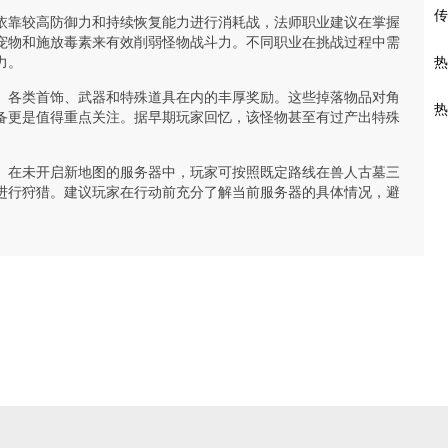
传
依靠较高防御力和持续恢复能力进行消耗战，法师职业建议在掌握
宠物和施放毒素来有效削弱怪物战斗力。不同职业在挑战过程中需
力。
热
、各类首饰、武器和特殊道具在内的丰厚奖励。这些掉落物品对角
热
备更是值得重点关注。据早期玩家回忆，该怪物甚至有过产出特殊
。
。在未开启新地图的服务器中，玩家可按照既定路线在兽人古墓三
进行狩猎。建议玩家在行动前充分了解当前服务器的具体情况，避