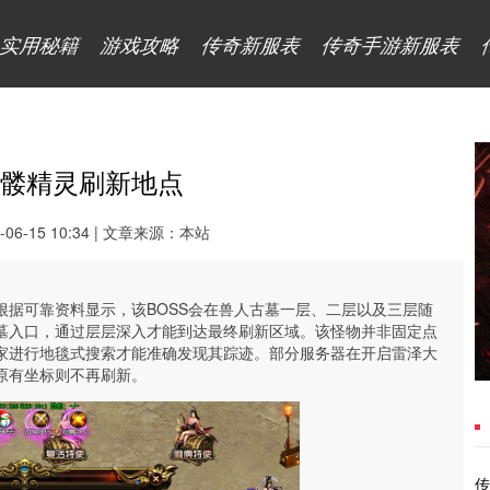
实用秘籍
游戏攻略
传奇新服表
传奇手游新服表
髅精灵刷新地点
6-15 10:34 | 文章来源：本站
据可靠资料显示，该BOSS会在兽人古墓一层、二层以及三层随
墓入口，通过层层深入才能到达最终刷新区域。该怪物并非固定点
家进行地毯式搜索才能准确发现其踪迹。部分服务器在开启雷泽大
原有坐标则不再刷新。
传