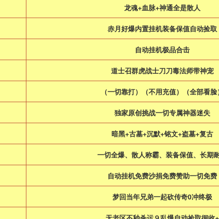
龙魂+血脉+神通全是散人
赤月好爆内置挂机装备保值自动捡取
自动挂机极品合击
道士召群虎战士刀刀毒法师带神宠
（一切靠打）（不用充值）（全部看脸
独家原创挑战一切专属神器迷失
暗黑+古墓+沉默+铭文+盗墓+复古
一切全爆、散人称霸、装备保值、长期
自动挂机免费沙捐免费赞助一切免费
梦回当年兄弟一起砍传奇0冲终极
无老区不秒杀运９乱爆自动捡取徊收+