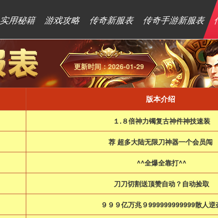
实用秘籍
游戏攻略
传奇新服表
传奇手游新服表
更新时间：2026-01-29
版本介绍
１.８倍神力镯复古神件神技速装
荐 超多大陆无限刀神器一个会员闯
^^全爆全靠打^^
刀刀切割送顶赞自动？自动捡取
９９９亿万兆９999999999999散人逆