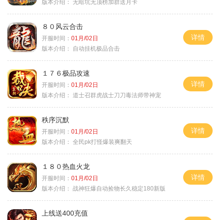
版本介绍：
无暗坑无顶榜加群送月卡
８０风云合击
详情
开服时间：
01月/02日
版本介绍：
自动挂机极品合击
１７６极品攻速
详情
开服时间：
01月/02日
版本介绍：
道士召群虎战士刀刀毒法师带神宠
秩序沉默
详情
开服时间：
01月/02日
版本介绍：
全民pk打怪爆装爽翻天
１８０热血火龙
详情
开服时间：
01月/02日
版本介绍：
战神狂爆自动捡物长久稳定180新版
上线送400充值