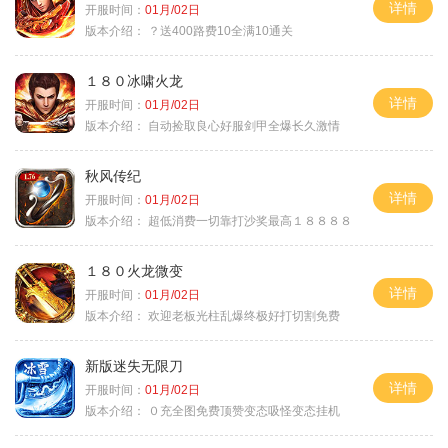
详情
开服时间：
01月/02日
版本介绍：
？送400路费10全满10通关
１８０冰啸火龙
详情
开服时间：
01月/02日
版本介绍：
自动捡取良心好服剑甲全爆长久激情
秋风传纪
详情
开服时间：
01月/02日
版本介绍：
超低消费一切靠打沙奖最高１８８８８
１８０火龙微变
详情
开服时间：
01月/02日
版本介绍：
欢迎老板光柱乱爆终极好打切割免费
新版迷失无限刀
详情
开服时间：
01月/02日
版本介绍：
０充全图免费顶赞变态吸怪变态挂机