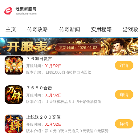
主页
传奇攻略
传奇新闻
实用秘籍
游戏
更新时间：2026-01-02
７６旭日复古
详情
开服时间：
01月/02日
版本介绍：
日赚1000自动捡物自动回収
７６８０合击
详情
开服时间：
01月/02日
版本介绍：
１天终极极品６１切全爆低消费简
上线送２００充值
详情
开服时间：
01月/02日
版本介绍：
荐 ０元白玩０元通关０元装逼０元满赞