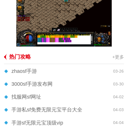
热门攻略
+更多
zhaosf手游
03-26
3000sf手游发布网
03-30
找服网sf网址
04-02
手游私sf免费无限元宝平台大全
04-03
手游sf无限元宝顶级vip
04-04